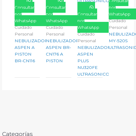
Consultar
Consultar
Consultar
por
por
por
Consultar
WhatsApp
WhatsApp
WhatsApp
por
Cuidado
Cuidado
Cuidado
WhatsApp
Personal
Personal
Personal
Cuidado
NEBULIZAD
NEBULIZADOR
NEBULIZADOR
Personal
MY-520S
ASPEN A
ASPEN BR-
NEBULIZADOR
ULTRASONI
PISTON
CN176 A
ASPEN
BR-CN116
PISTON
PLUS
NU320FE
ULTRASONICO
Categorías