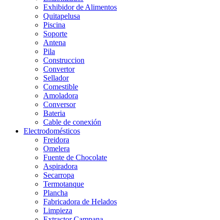
Exhibidor de Alimentos
Quitapelusa
Piscina
Soporte
Antena
Pila
Construccion
Convertor
Sellador
Comestible
Amoladora
Conversor
Bateria
Cable de conexión
Electrodomésticos
Freidora
Omelera
Fuente de Chocolate
Aspiradora
Secarropa
Termotanque
Plancha
Fabricadora de Helados
Limpieza
Extractor Campana