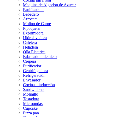
Cocina infrarroja
Maquina de Algodon de Azucar
Panificadora
Bebedero
Arrocera
Molino de Carne
Pipoquera
Exprimidora
Hidrolavadora
Cafetera
Heladera
Olla Electrica
Fabricadora de hielo
Crepera
Purificador
Centrifugadora
Refrigeraciòn
Envasador
Cocina a inducción
Sandwichera
Molinillo
Tostadora
Microondas
Cupcake
Pizza pan