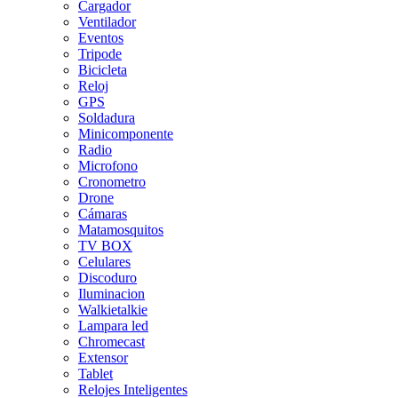
Cargador
Ventilador
Eventos
Tripode
Bicicleta
Reloj
GPS
Soldadura
Minicomponente
Radio
Microfono
Cronometro
Drone
Cámaras
Matamosquitos
TV BOX
Celulares
Discoduro
Iluminacion
Walkietalkie
Lampara led
Chromecast
Extensor
Tablet
Relojes Inteligentes