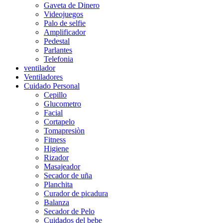
Gaveta de Dinero
Videojuegos
Palo de selfie
Amplificador
Pedestal
Parlantes
Telefonia
ventilador
Ventiladores
Cuidado Personal
Cepillo
Glucometro
Facial
Cortapelo
Tomapresiòn
Fitness
Higiene
Rizador
Masajeador
Secador de uña
Planchita
Curador de picadura
Balanza
Secador de Pelo
Cuidados del bebe