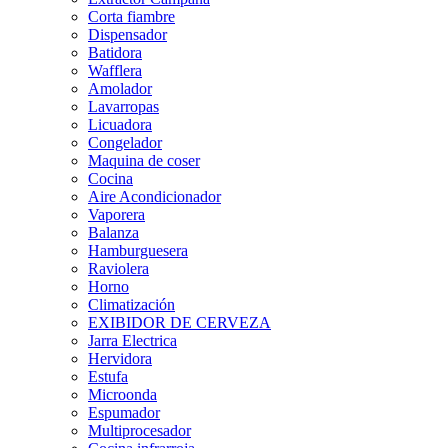
Corta fiambre
Dispensador
Batidora
Wafflera
Amolador
Lavarropas
Licuadora
Congelador
Maquina de coser
Cocina
Aire Acondicionador
Vaporera
Balanza
Hamburguesera
Raviolera
Horno
Climatización
EXIBIDOR DE CERVEZA
Jarra Electrica
Hervidora
Estufa
Microonda
Espumador
Multiprocesador