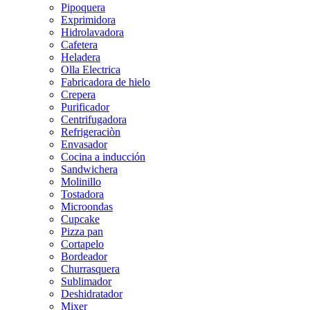
Pipoquera
Exprimidora
Hidrolavadora
Cafetera
Heladera
Olla Electrica
Fabricadora de hielo
Crepera
Purificador
Centrifugadora
Refrigeraciòn
Envasador
Cocina a inducción
Sandwichera
Molinillo
Tostadora
Microondas
Cupcake
Pizza pan
Cortapelo
Bordeador
Churrasquera
Sublimador
Deshidratador
Mixer