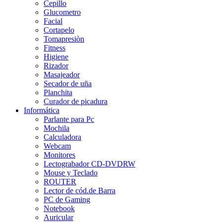
Cepillo
Glucometro
Facial
Cortapelo
Tomapresiòn
Fitness
Higiene
Rizador
Masajeador
Secador de uña
Planchita
Curador de picadura
Informática
Parlante para Pc
Mochila
Calculadora
Webcam
Monitores
Lectograbador CD-DVDRW
Mouse y Teclado
ROUTER
Lector de cód.de Barra
PC de Gaming
Notebook
Auricular