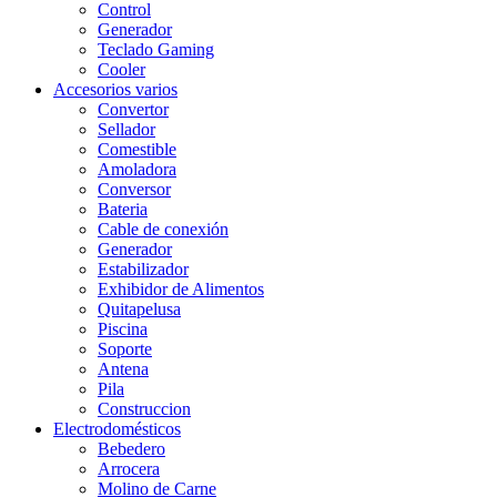
Control
Generador
Teclado Gaming
Cooler
Accesorios varios
Convertor
Sellador
Comestible
Amoladora
Conversor
Bateria
Cable de conexión
Generador
Estabilizador
Exhibidor de Alimentos
Quitapelusa
Piscina
Soporte
Antena
Pila
Construccion
Electrodomésticos
Bebedero
Arrocera
Molino de Carne