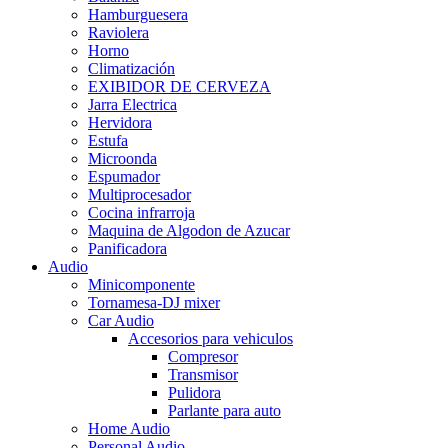
Hamburguesera
Raviolera
Horno
Climatización
EXIBIDOR DE CERVEZA
Jarra Electrica
Hervidora
Estufa
Microonda
Espumador
Multiprocesador
Cocina infrarroja
Maquina de Algodon de Azucar
Panificadora
Audio
Minicomponente
Tornamesa-DJ mixer
Car Audio
Accesorios para vehiculos
Compresor
Transmisor
Pulidora
Parlante para auto
Home Audio
Personal Audio