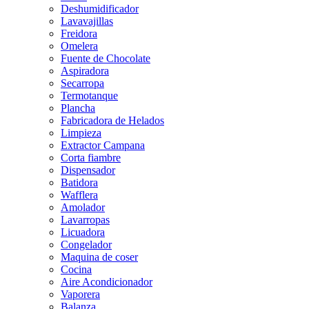
Deshumidificador
Lavavajillas
Freidora
Omelera
Fuente de Chocolate
Aspiradora
Secarropa
Termotanque
Plancha
Fabricadora de Helados
Limpieza
Extractor Campana
Corta fiambre
Dispensador
Batidora
Wafflera
Amolador
Lavarropas
Licuadora
Congelador
Maquina de coser
Cocina
Aire Acondicionador
Vaporera
Balanza