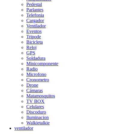
Pedestal
Parlantes
Telefonia
Cargador
Ventilador
Eventos
Tripode
Bicicleta
Reloj
GPS
Soldadura
Minicomponente
Radio
Microfono
Cronometro
Drone
Cámaras
Matamosquitos
TV BOX
Celulares
Discoduro
Iluminacion
Walkietalkie
ventilador