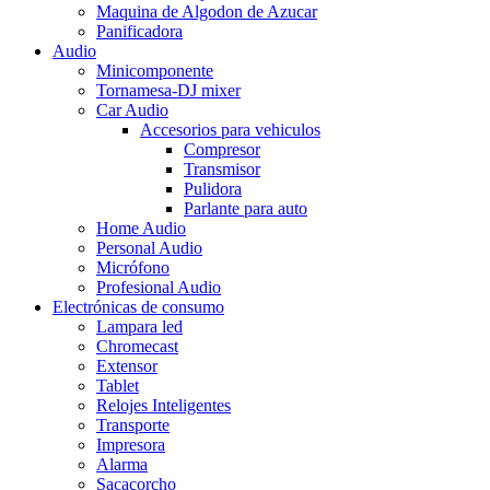
Maquina de Algodon de Azucar
Panificadora
Audio
Minicomponente
Tornamesa-DJ mixer
Car Audio
Accesorios para vehiculos
Compresor
Transmisor
Pulidora
Parlante para auto
Home Audio
Personal Audio
Micrófono
Profesional Audio
Electrónicas de consumo
Lampara led
Chromecast
Extensor
Tablet
Relojes Inteligentes
Transporte
Impresora
Alarma
Sacacorcho