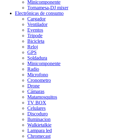
Minicomponente
Tornamesa-DJ mixer
Electrónicas de consumo
Cargador
Ventilador
Eventos
Tripode
Bicicleta
Reloj
GPS
Soldadura
Minicomponente
Radio
Microfono
Cronometro
Drone
Cámaras
Matamosquitos
TV BOX
Celulares
Discoduro
Iluminacion
Walkietalkie
Lampara led
Chromecast