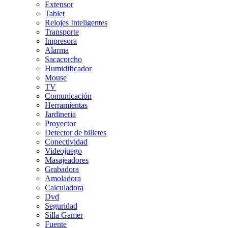
Extensor
Tablet
Relojes Inteligentes
Transporte
Impresora
Alarma
Sacacorcho
Humidificador
Mouse
TV
Comunicación
Herramientas
Jardineria
Proyector
Detector de billetes
Conectividad
Videojuego
Masajeadores
Grabadora
Amoladora
Calculadora
Dvd
Seguridad
Silla Gamer
Fuente