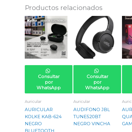
Productos relacionados
Consultar
Consultar
por
por
WhatsApp
WhatsApp
Auricular
Auricular
Auric
AURICULAR
AUDIFONO JBL
AUR
KOLKE KAB-624
TUNE520BT
QU
NEGRO
NEGRO VINCHA
GAM
BLUETOOTH