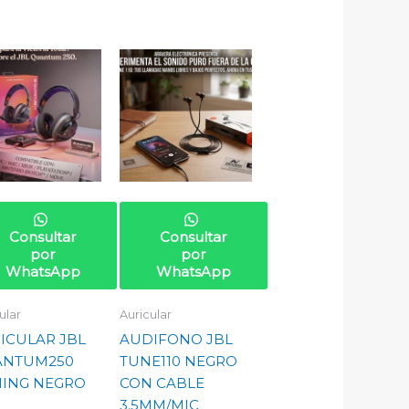
Consultar
Consultar
por
por
WhatsApp
WhatsApp
ular
Auricular
ICULAR JBL
AUDIFONO JBL
ANTUM250
TUNE110 NEGRO
ING NEGRO
CON CABLE
3.5MM/MIC