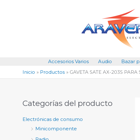
Ir
al
contenido
Accesorios Varios
Audio
Bazar p
Inicio
Productos
GAVETA SATE AX-203S PARA 
Categorías del producto
Electrónicas de consumo
Minicomponente
Radio