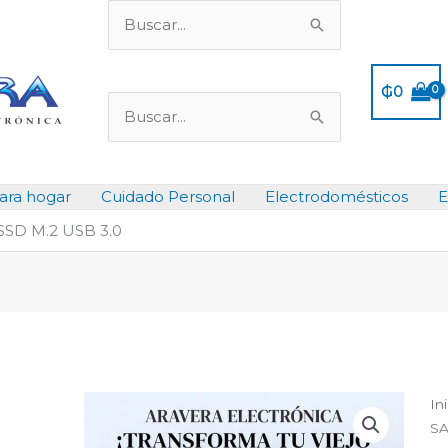
Buscar
por:
₲
0
Buscar
por:
ara hogar
Cuidado Personal
Electrodomésticos
E
SSD M.2 USB 3.0
In
SA