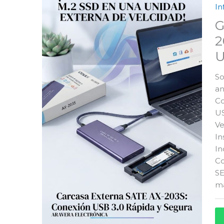
In
G
2
U
So
an
Co
US
Ve
In
In
Co
SE
ma