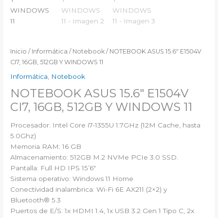
Inicio
/
Informática
/
Notebook
/ NOTEBOOK ASUS 15.6″ E1504V
CI7, 16GB, 512GB Y WINDOWS 11
Informática
,
Notebook
NOTEBOOK ASUS 15.6″ E1504V
CI7, 16GB, 512GB Y WINDOWS 11
Procesador: Intel Core i7-1355U 1.7GHz (12M Cache, hasta
5.0Ghz)
Memoria RAM: 16 GB
Almacenamiento: 512GB M.2 NVMe PCIe 3.0 SSD.
Pantalla: Full HD IPS 15’6″
Sistema operativo: Windows 11 Home
Conectividad inalambrica: Wi-Fi 6E AX211 (2×2) y
Bluetooth® 5.3
Puertos de E/S: 1x HDMI 1.4, 1x USB 3.2 Gen 1 Tipo C, 2x