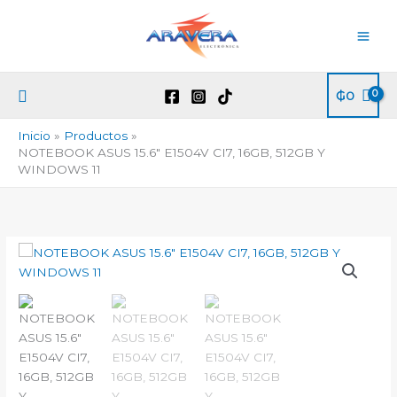
Ir
al
contenido
Buscar
₲
0
Inicio
Productos
NOTEBOOK ASUS 15.6″ E1504V CI7, 16GB, 512GB Y
WINDOWS 11