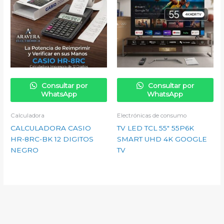
Consultar por
Consultar por
WhatsApp
WhatsApp
Calculadora
Electrónicas de consumo
CALCULADORA CASIO
TV LED TCL 55″ 55P6K
HR-8RC-BK 12 DIGITOS
SMART UHD 4K GOOGLE
NEGRO
TV