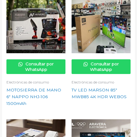
Consultar por
Consultar por
WhatsApp
WhatsApp
Electrónicas de consumo
Electrónicas de consumo
MOTOSIERRA DE MANO
TV LED MARSON 85″
6″ NAPPO NHJ-106
MWB85 4K HDR WEBOS
1500mAh