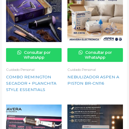
Consultar por
Consultar por
WhatsApp
WhatsApp
Cuidado Personal
Cuidado Personal
COMBO REMINGTON
NEBULIZADOR ASPEN A
SECADOR + PLANCHITA
PISTON BR-CN116
STYLE ESSENTIALS