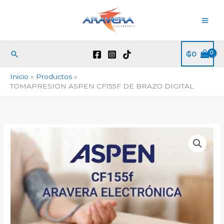
Ir
al
contenido
Buscar
₲
0
Inicio
Productos
TOMAPRESION ASPEN CF155F DE BRAZO DIGITAL