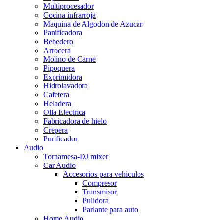
Multiprocesador
Cocina infrarroja
Maquina de Algodon de Azucar
Panificadora
Bebedero
Arrocera
Molino de Carne
Pipoquera
Exprimidora
Hidrolavadora
Cafetera
Heladera
Olla Electrica
Fabricadora de hielo
Crepera
Purificador
Audio
Tornamesa-DJ mixer
Car Audio
Accesorios para vehiculos
Compresor
Transmisor
Pulidora
Parlante para auto
Home Audio