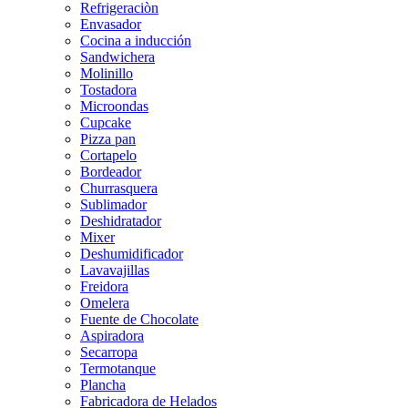
Refrigeraciòn
Envasador
Cocina a inducción
Sandwichera
Molinillo
Tostadora
Microondas
Cupcake
Pizza pan
Cortapelo
Bordeador
Churrasquera
Sublimador
Deshidratador
Mixer
Deshumidificador
Lavavajillas
Freidora
Omelera
Fuente de Chocolate
Aspiradora
Secarropa
Termotanque
Plancha
Fabricadora de Helados