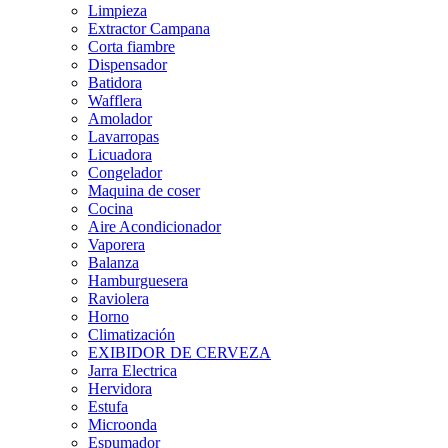
Limpieza
Extractor Campana
Corta fiambre
Dispensador
Batidora
Wafflera
Amolador
Lavarropas
Licuadora
Congelador
Maquina de coser
Cocina
Aire Acondicionador
Vaporera
Balanza
Hamburguesera
Raviolera
Horno
Climatización
EXIBIDOR DE CERVEZA
Jarra Electrica
Hervidora
Estufa
Microonda
Espumador