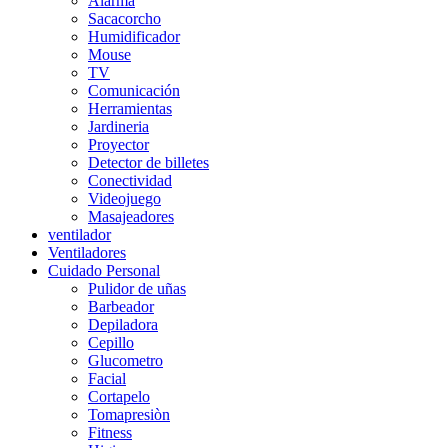
Alarma
Sacacorcho
Humidificador
Mouse
TV
Comunicación
Herramientas
Jardineria
Proyector
Detector de billetes
Conectividad
Videojuego
Masajeadores
ventilador
Ventiladores
Cuidado Personal
Pulidor de uñas
Barbeador
Depiladora
Cepillo
Glucometro
Facial
Cortapelo
Tomapresiòn
Fitness