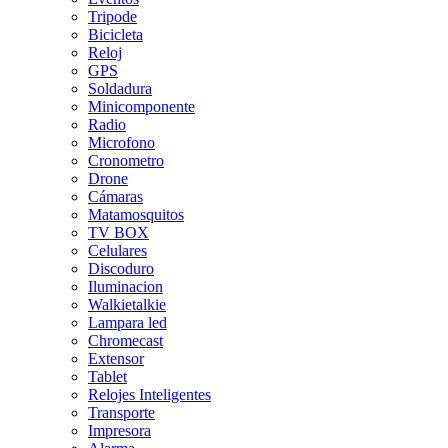
Tripode
Bicicleta
Reloj
GPS
Soldadura
Minicomponente
Radio
Microfono
Cronometro
Drone
Cámaras
Matamosquitos
TV BOX
Celulares
Discoduro
Iluminacion
Walkietalkie
Lampara led
Chromecast
Extensor
Tablet
Relojes Inteligentes
Transporte
Impresora