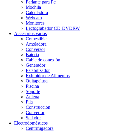
Parlante para Pc
Mochila
Calculadora
Webcam
Monitores
Lectograbador CD-DVDRW
Accesorios varios
Comestible
Amoladora
Conversor
Bateria
Cable de conexión
Generador
Estabilizador
Exhibidor de Alimentos
Quitapelusa
Piscina
Soporte
Antena
Pila
Construccion
Convertor
Sellador
Electrodomésticos
Centrifugadora