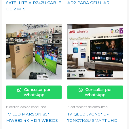
SATELLITE A-R242U CABLE
AD2 PARA CELULAR
DE 2 MTS
Consultar por
Consultar por
WhatsApp
WhatsApp
Electrónicas de consumo
Electrónicas de consumo
TV LED MARSON 85″
TV QLED JVC 70″ LT-
MWB85 4K HDR WEBOS
70NQ7165U SMART UHD