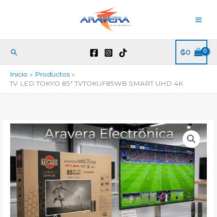
Ir
al
contenido
Buscar
₲
0
Inicio
Productos
TV LED TOKYO 85″ TVTOKUF85WB SMART UHD 4K