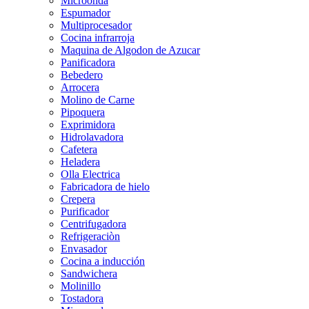
Microonda
Espumador
Multiprocesador
Cocina infrarroja
Maquina de Algodon de Azucar
Panificadora
Bebedero
Arrocera
Molino de Carne
Pipoquera
Exprimidora
Hidrolavadora
Cafetera
Heladera
Olla Electrica
Fabricadora de hielo
Crepera
Purificador
Centrifugadora
Refrigeraciòn
Envasador
Cocina a inducción
Sandwichera
Molinillo
Tostadora