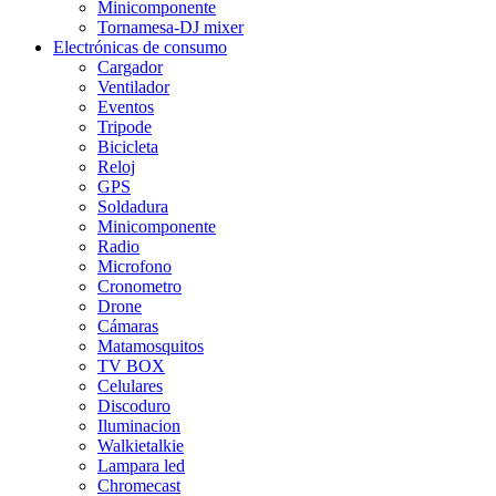
Minicomponente
Tornamesa-DJ mixer
Electrónicas de consumo
Cargador
Ventilador
Eventos
Tripode
Bicicleta
Reloj
GPS
Soldadura
Minicomponente
Radio
Microfono
Cronometro
Drone
Cámaras
Matamosquitos
TV BOX
Celulares
Discoduro
Iluminacion
Walkietalkie
Lampara led
Chromecast