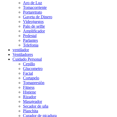
Aro de Luz
Tomacorriente
Portaretrato
Gaveta de Dinero
Videojuegos
Palo de selfie
Amplificador
Pedestal
Parlantes
Telefonia
ventilador
Ventiladores
Cuidado Personal
Cepillo
Glucometro
Facial
Cortapelo
Tomapresiòn
Fitness
Higiene
Rizador
Masajeador
Secador de uña
Planchita
Curador de picadura