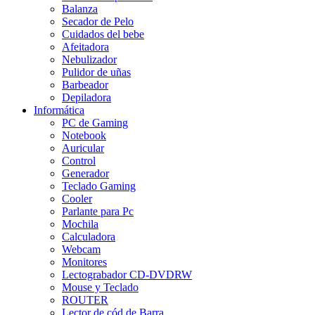
Balanza
Secador de Pelo
Cuidados del bebe
Afeitadora
Nebulizador
Pulidor de uñas
Barbeador
Depiladora
Informática
PC de Gaming
Notebook
Auricular
Control
Generador
Teclado Gaming
Cooler
Parlante para Pc
Mochila
Calculadora
Webcam
Monitores
Lectograbador CD-DVDRW
Mouse y Teclado
ROUTER
Lector de cód.de Barra